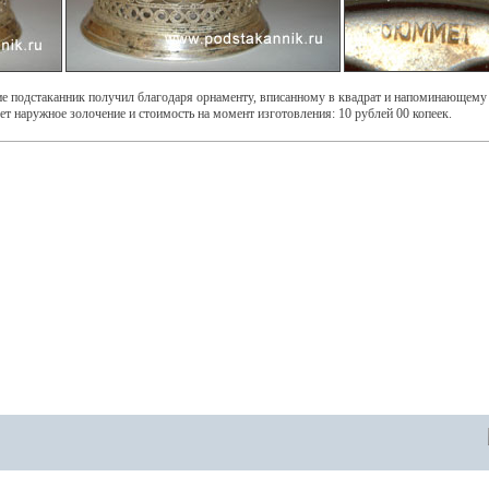
ие подстаканник получил благодаря орнаменту, вписанному в квадрат и напоминающему
наружное золочение и стоимость на момент изготовления: 10 рублей 00 копеек.