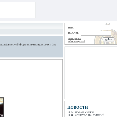
НИК:
М
ПАРОЛЬ:
регистрация
забыли пароль?
ллиндрической формы, имеющая ручку для
НОВОСТИ
15.04.
НОВАЯ КНИГА!
14.11.
КОНКУРС НА ЛУЧШИЙ